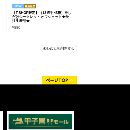
産
【T-SHOP限定】（13選手×5種）推し
だけシークレット オフショット★受
注生産品★
¥880