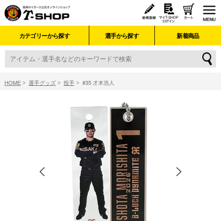
カテゴリーから探す
選手から探す
新着商品
HOME
選手グッズ
投手
#35 才木浩人