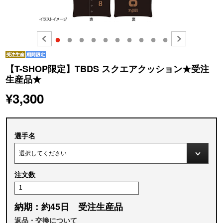
●
●
●
●
●
●
●
●
●
●
【T-SHOP限定】TBDS スクエアクッション★受注
生産品★
¥3,300
選手名
注文数
納期：約45日 受注生産品
返品・交換について