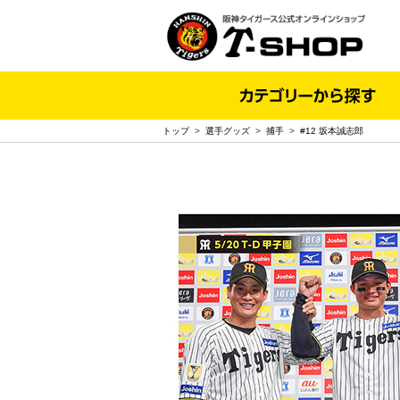
トップ
>
選手グッズ
>
捕手
>
#12 坂本誠志郎