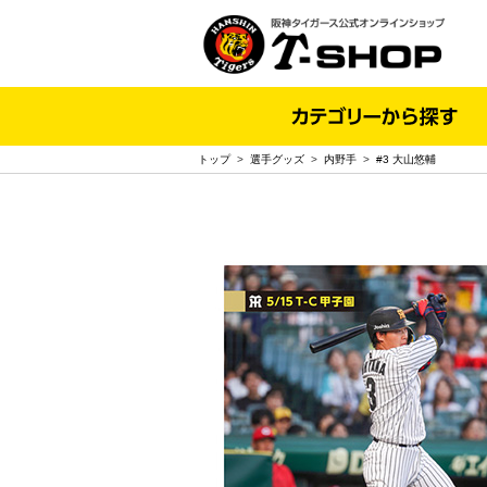
トップ
>
選手グッズ
>
内野手
>
#3 大山悠輔