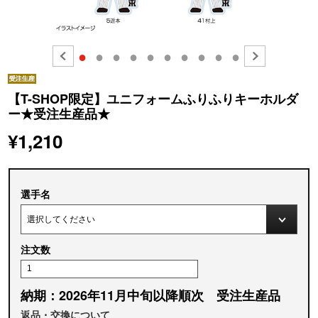
●
●
●
●
●
●
●
●
●
●
【T-SHOP限定】ユニフォームふりふりキーホルダ
ー★受注生産品★
¥1,210
選手名
注文数
納期：2026年11月中旬以降順次 受注生産品
返品・交換について