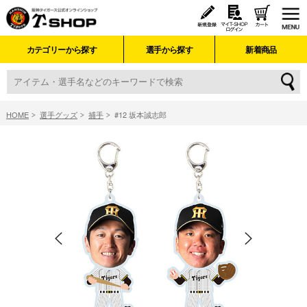
カテゴリーから探す
選手から探す
新着商品
HOME
選手グッズ
捕手
#12 坂本誠志郎