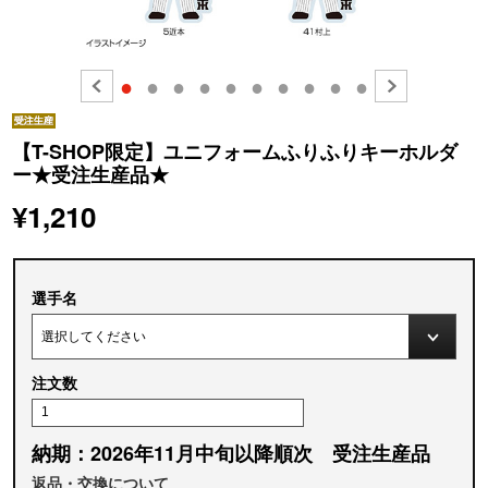
●
●
●
●
●
●
●
●
●
●
【T-SHOP限定】ユニフォームふりふりキーホルダ
ー★受注生産品★
¥1,210
選手名
注文数
納期：2026年11月中旬以降順次 受注生産品
返品・交換について