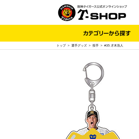
トップ
>
選手グッズ
>
投手
>
#35 才木浩人