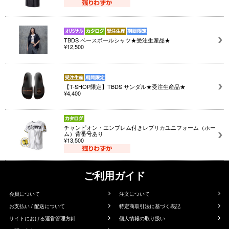
TBDS ベースボールシャツ★受注生産品★
¥12,500
【T-SHOP限定】TBDS サンダル★受注生産品★
¥4,400
チャンピオン・エンブレム付きレプリカユニフォーム（ホー
ム）背番号あり
¥13,500
ご利用ガイド
会員について
注文について
お支払い / 配送について
特定商取引法に基づく表記
サイトにおける運営管理方針
個人情報の取り扱い