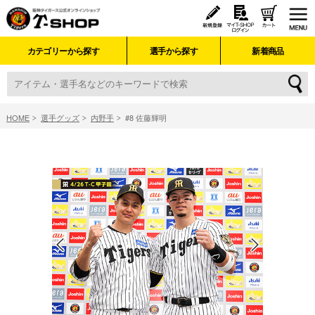
カテゴリーから探す
選手から探す
新着商品
HOME
選手グッズ
内野手
#8 佐藤輝明