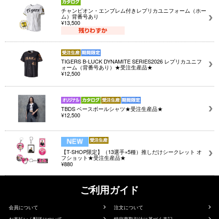
チャンピオン・エンブレム付きレプリカユニフォーム（ホー
ム）背番号あり
¥13,500
TIGERS B-LUCK DYNAMITE SERIES2026 レプリカユニフ
ォーム（背番号あり）★受注生産品★
¥12,500
TBDS ベースボールシャツ★受注生産品★
¥12,500
【T-SHOP限定】（13選手×5種）推しだけシークレット オ
フショット★受注生産品★
¥880
ご利用ガイド
会員について
注文について