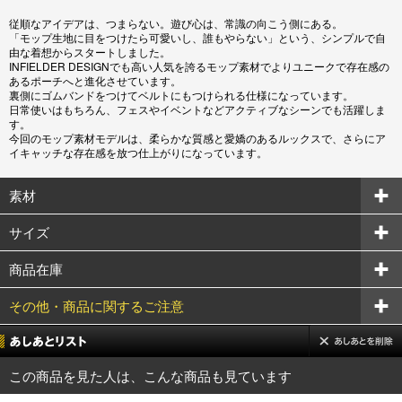
従順なアイデアは、つまらない。遊び心は、常識の向こう側にある。
「モップ生地に目をつけたら可愛いし、誰もやらない」という、シンプルで自
由な着想からスタートしました。
INFIELDER DESIGNでも高い人気を誇るモップ素材でよりユニークで存在感の
あるポーチへと進化させています。
裏側にゴムバンドをつけてベルトにもつけられる仕様になっています。
日常使いはもちろん、フェスやイベントなどアクティブなシーンでも活躍しま
す。
今回のモップ素材モデルは、柔らかな質感と愛嬌のあるルックスで、さらにア
イキャッチな存在感を放つ仕上がりになっています。
素材
サイズ
商品在庫
その他・商品に関するご注意
この商品を見た人は、こんな商品も見ています