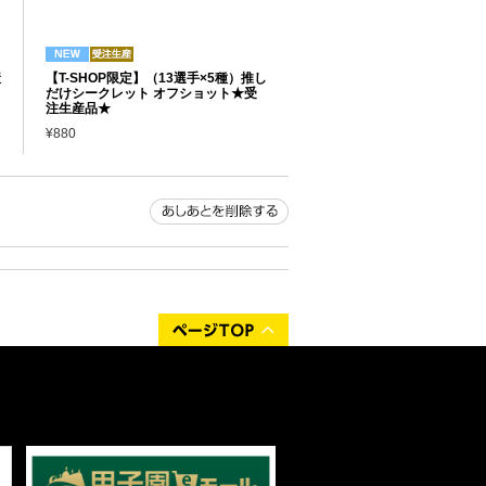
産
【T-SHOP限定】（13選手×5種）推し
だけシークレット オフショット★受
注生産品★
¥880