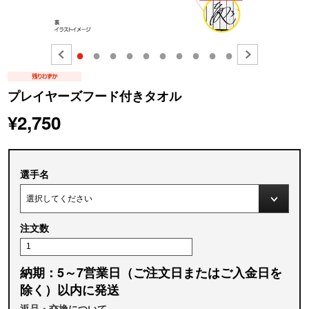
●
●
●
●
●
●
●
●
●
●
プレイヤーズフード付きタオル
¥2,750
選手名
注文数
納期：5～7営業日（ご注文日またはご入金日を
除く）以内に発送
返品・交換について