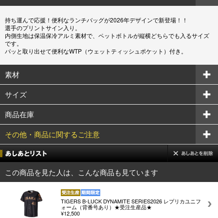
持ち運んで応援！便利なランチバッグが2026年デザインで新登場！！
選手のプリントサイン入り。
内側生地は保温保冷アルミ素材で、ペットボトルが縦横どちらでも入るサイズ
です。
パッと取り出せて便利なWTP（ウェットティッシュポケット）付き。
素材
サイズ
商品在庫
その他・商品に関するご注意
この商品を見た人は、こんな商品も見ています
TIGERS B-LUCK DYNAMITE SERIES2026 レプリカユニフ
ォーム（背番号あり）★受注生産品★
¥12,500