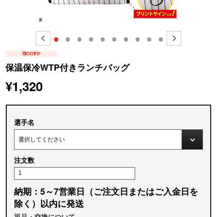
●
●
●
●
●
●
●
●
●
●
保温保冷WTP付きランチバッグ
¥1,320
選手名
注文数
納期：5～7営業日（ご注文日またはご入金日を
除く）以内に発送
返品・交換について