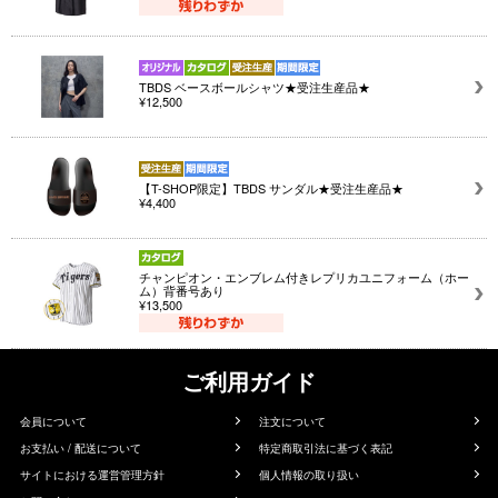
TBDS ベースボールシャツ★受注生産品★
¥12,500
【T-SHOP限定】TBDS サンダル★受注生産品★
¥4,400
チャンピオン・エンブレム付きレプリカユニフォーム（ホー
ム）背番号あり
¥13,500
ご利用ガイド
会員について
注文について
お支払い / 配送について
特定商取引法に基づく表記
サイトにおける運営管理方針
個人情報の取り扱い