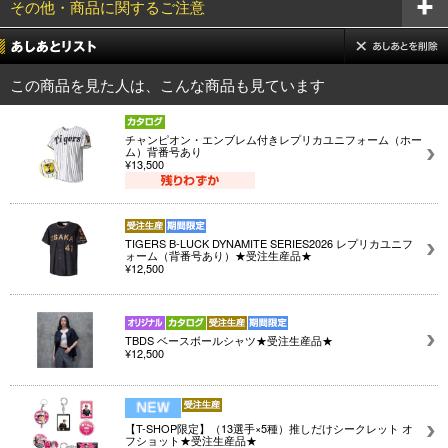
その他・商品に関するご注意
この商品を見た人は、こんな商品も見ています
チャンピオン・エンブレム付きレプリカユニフォーム（ホー
ム）背番号あり
¥13,500
TIGERS B-LUCK DYNAMITE SERIES2026 レプリカユニフ
ォーム（背番号あり）★受注生産品★
¥12,500
TBDS ベースボールシャツ★受注生産品★
¥12,500
【T-SHOP限定】（13選手×5種）推しだけシークレット オ
フショット★受注生産品★