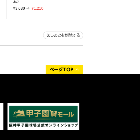
り
ム）
¥3,630 ⇒
¥1,210