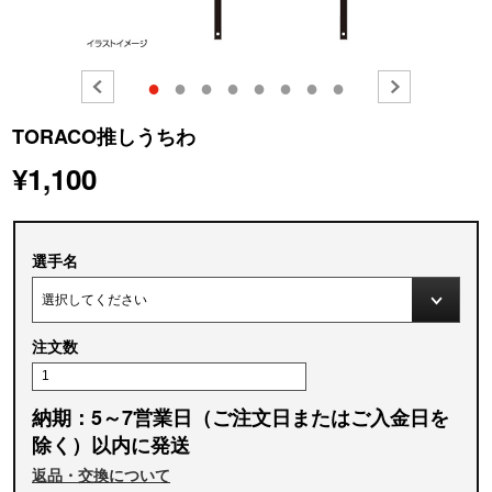
●
●
●
●
●
●
●
●
TORACO推しうちわ
¥1,100
選手名
注文数
納期：5～7営業日（ご注文日またはご入金日を
除く）以内に発送
返品・交換について