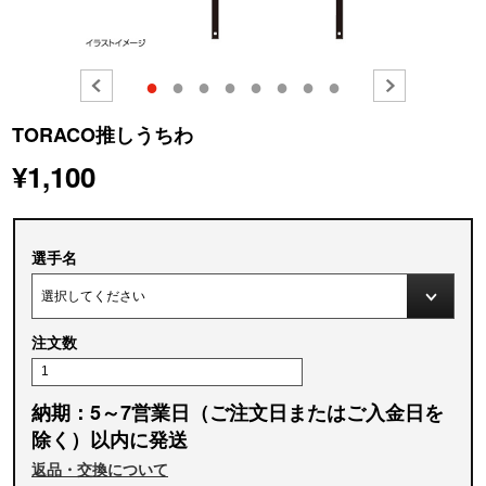
●
●
●
●
●
●
●
●
TORACO推しうちわ
¥1,100
選手名
注文数
納期：5～7営業日（ご注文日またはご入金日を
除く）以内に発送
返品・交換について