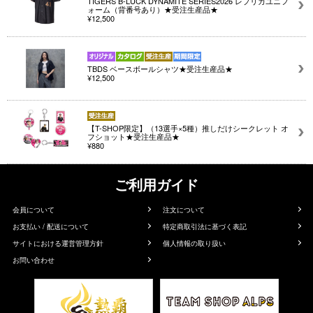
TIGERS B-LUCK DYNAMITE SERIES2026 レプリカユニフ
ォーム（背番号あり）★受注生産品★
¥12,500
TBDS ベースボールシャツ★受注生産品★
¥12,500
【T-SHOP限定】（13選手×5種）推しだけシークレット オ
フショット★受注生産品★
¥880
ご利用ガイド
会員について
注文について
お支払い / 配送について
特定商取引法に基づく表記
サイトにおける運営管理方針
個人情報の取り扱い
お問い合わせ