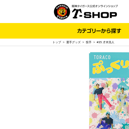
トップ
>
選手グッズ
>
投手
>
#35 才木浩人