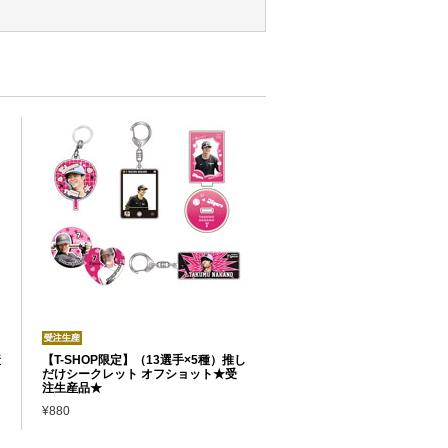
産
【T-SHOP限定】（13選手×5種）推し
だけシークレット オフショット★受
注生産品★
¥880