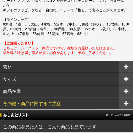
ノートやスマホや応援グッズなどを自分なりにデコレーションしてみません
か？
ギフトのラッピングなど、自由なアイデアで「推し」で彩ることができます。
［ラインナップ］
0木浪、1森下、3大山、4熊谷、5近本、7中野、8佐藤（輝明）、13岩崎、18伊
原、21大竹、27伊藤（将司）、30門別、33糸原、35才木、37及川、38小幡、
41村上、47桐敷、58前川、65湯浅、67高寺、68中川
【ご注意ください】
こちらは、シークレット商品ですので、種類をお選びいただけません。
複数購入時は同じ商品が届く場合があります。予めご了承ください。
素材
サイズ
商品在庫
その他・商品に関するご注意
この商品を見た人は、こんな商品も見ています