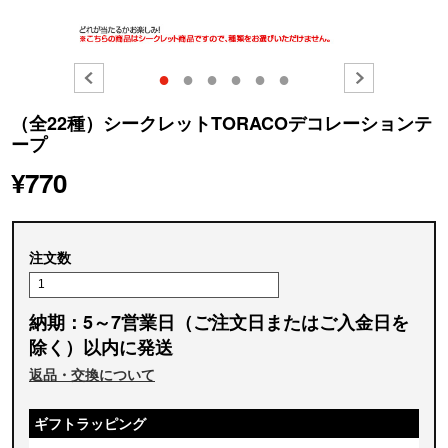
●
●
●
●
●
●
（全22種）シークレットTORACOデコレーションテ
ープ
¥770
注文数
納期：5～7営業日（ご注文日またはご入金日を
除く）以内に発送
返品・交換について
ギフトラッピング