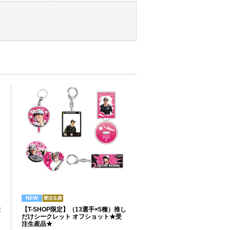
産
【T-SHOP限定】（13選手×5種）推し
だけシークレット オフショット★受
注生産品★