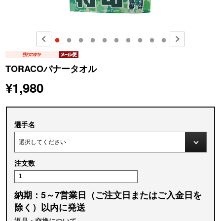
●
●
●
●
●
●
●
●
●
●
TORACOバナータオル
¥1,980
選手名
注文数
納期：5～7営業日（ご注文日またはご入金日を
除く）以内に発送
返品・交換について