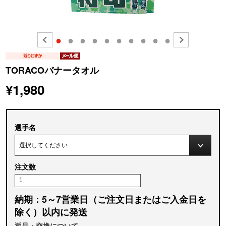
●
●
●
●
●
●
●
●
●
●
TORACOバナータオル
¥1,980
選手名
注文数
納期：5～7営業日（ご注文日またはご入金日を
除く）以内に発送
返品・交換について