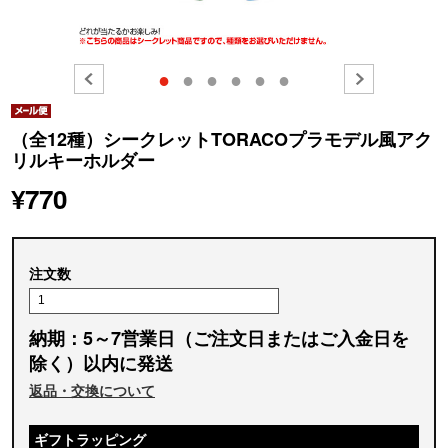
●
●
●
●
●
●
（全12種）シークレットTORACOプラモデル風アク
リルキーホルダー
¥770
注文数
納期：5～7営業日（ご注文日またはご入金日を
除く）以内に発送
返品・交換について
ギフトラッピング