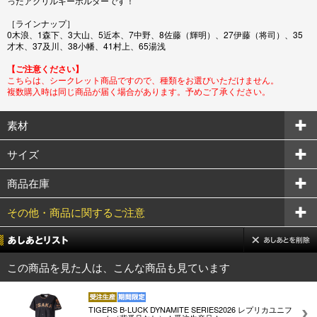
ったアクリルキーホルダーです！
［ラインナップ］
0木浪、1森下、3大山、5近本、7中野、8佐藤（輝明）、27伊藤（将司）、35
才木、37及川、38小幡、41村上、65湯浅
【ご注意ください】
こちらは、シークレット商品ですので、種類をお選びいただけません。
複数購入時は同じ商品が届く場合があります。予めご了承ください。
素材
サイズ
商品在庫
その他・商品に関するご注意
この商品を見た人は、こんな商品も見ています
TIGERS B-LUCK DYNAMITE SERIES2026 レプリカユニフ