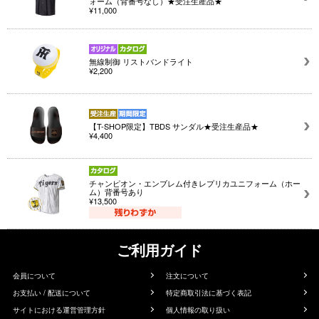
ォーム（背番号なし）★受注生産品★
¥11,000
無線制御 リストバンドライト
¥2,200
【T-SHOP限定】TBDS サンダル★受注生産品★
¥4,400
チャンピオン・エンブレム付きレプリカユニフォーム（ホー
ム）背番号あり
¥13,500
ご利用ガイド
会員について
注文について
お支払い / 配送について
特定商取引法に基づく表記
サイトにおける運営管理方針
個人情報の取り扱い