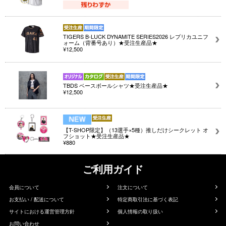
TIGERS B-LUCK DYNAMITE SERIES2026 レプリカユニフ
ォーム（背番号あり）★受注生産品★
¥12,500
TBDS ベースボールシャツ★受注生産品★
¥12,500
【T-SHOP限定】（13選手×5種）推しだけシークレット オ
フショット★受注生産品★
¥880
ご利用ガイド
会員について
注文について
お支払い / 配送について
特定商取引法に基づく表記
サイトにおける運営管理方針
個人情報の取り扱い
お問い合わせ