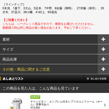
［ラインナップ］
0木浪、1森下、3大山、5近本、7中野、8佐藤（輝明）、27伊藤（将司）、35
才木、37及川、38小幡、41村上、65湯浅
【ご注意ください】
こちらは、シークレット商品ですので、種類をお選びいただけません。
複数購入時は同じ商品が届く場合があります。予めご了承ください。
素材
サイズ
商品在庫
その他・商品に関するご注意
この商品を見た人は、こんな商品も見ています
チャンピオン・エンブレム付きレプリカユニフォーム（ホー
ム）背番号あり
¥13,500