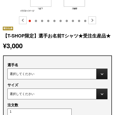
●
●
●
●
●
●
●
●
●
●
【T-SHOP限定】選手お名前Tシャツ★受注生産品★
¥3,000
選手名
サイズ
注文数