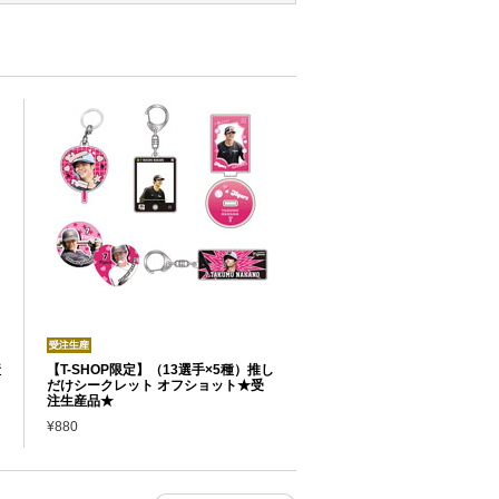
産
【T-SHOP限定】（13選手×5種）推し
だけシークレット オフショット★受
注生産品★
¥880