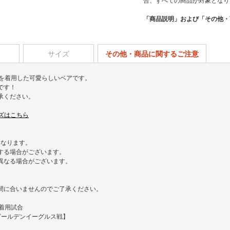
合、すべての商品が対象となり
「商品説明」および「その他・
サイズ
その他・商品に関するご注意
ォームを着用した可愛らしいベアです。
です！
承ください。
グッズはこちら
となります。
する場合がございます。
異なる場合がございます。
/7）には間に合いませんのでご了承ください。
ム着用試合
天ゴールデンイーグルス戦】