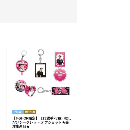
産
【T-SHOP限定】（13選手×5種）推し
だけシークレット オフショット★受
注生産品★