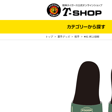
トップ
>
選手グッズ
>
投手
>
#41 村上頌樹