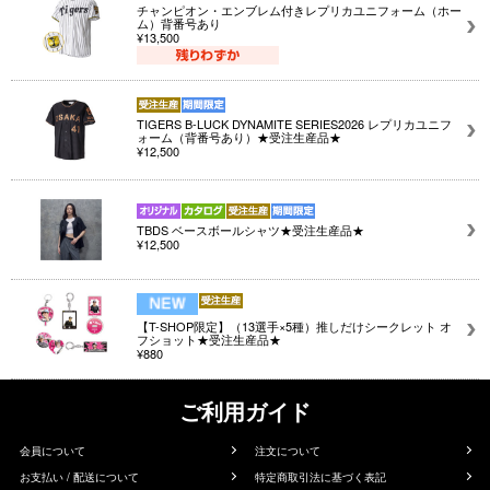
チャンピオン・エンブレム付きレプリカユニフォーム（ホー
ム）背番号あり
¥13,500
TIGERS B-LUCK DYNAMITE SERIES2026 レプリカユニフ
ォーム（背番号あり）★受注生産品★
¥12,500
TBDS ベースボールシャツ★受注生産品★
¥12,500
【T-SHOP限定】（13選手×5種）推しだけシークレット オ
フショット★受注生産品★
¥880
ご利用ガイド
会員について
注文について
お支払い / 配送について
特定商取引法に基づく表記