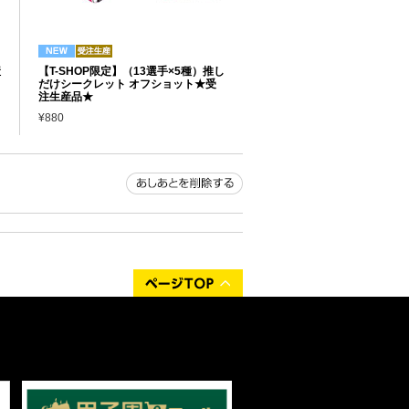
産
【T-SHOP限定】（13選手×5種）推し
だけシークレット オフショット★受
注生産品★
¥880