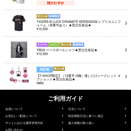
TIGERS B-LUCK DYNAMITE SERIES2026 レプリカユニフ
ォーム（背番号あり）★受注生産品★
¥12,500
TBDS ベースボールシャツ★受注生産品★
¥12,500
【T-SHOP限定】（13選手×5種）推しだけシークレット オ
フショット★受注生産品★
¥880
ご利用ガイド
会員について
注文について
お支払い / 配送について
特定商取引法に基づく表記
サイトにおける運営管理方針
個人情報の取り扱い
お問い合わせ