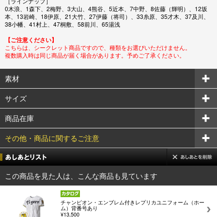
［ラインナップ］
0木浪、1森下、2梅野、3大山、4熊谷、5近本、7中野、8佐藤（輝明）、12坂
本、13岩崎、18伊原、21大竹、27伊藤（将司）、33糸原、35才木、37及川、
38小幡、41村上、47桐敷、58前川、65湯浅
【ご注意ください】
こちらは、シークレット商品ですので、種類をお選びいただけません。
複数購入時は同じ商品が届く場合があります。予めご了承ください。
素材
サイズ
商品在庫
その他・商品に関するご注意
この商品を見た人は、こんな商品も見ています
チャンピオン・エンブレム付きレプリカユニフォーム（ホー
ム）背番号あり
¥13,500