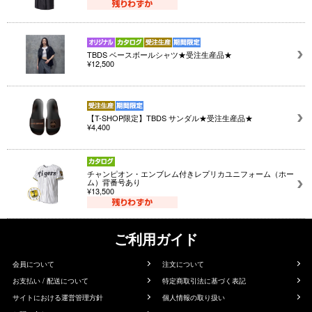
TBDS ベースボールシャツ★受注生産品★
¥12,500
【T-SHOP限定】TBDS サンダル★受注生産品★
¥4,400
チャンピオン・エンブレム付きレプリカユニフォーム（ホー
ム）背番号あり
¥13,500
ご利用ガイド
会員について
注文について
お支払い / 配送について
特定商取引法に基づく表記
サイトにおける運営管理方針
個人情報の取り扱い