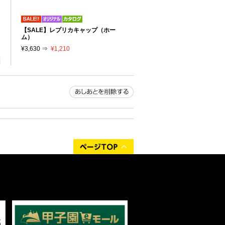
リ
【SALE】レプリカキャップ（ホー
り
ム）
¥3,630 ⇒
¥1,210