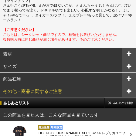
［ラインナップ］
さぁ行こう/逆転や!!、えがおで/ほないこか、ええんちゃう？/しらんけど、泣い
てまう/勝っても泣く、ドキドキや/でも楽しい、心配すな/何とかなる！、よし
ゃ！/やるでーっ!!、タイガース/ラブ！、ええプレー/もっと見して、虎パワー/ホ
ームラン！
【ご注意ください】
こちらは、シークレット商品ですので、種類をお選びいただけません。
複数購入時は同じ商品が届く場合があります。予めご了承ください。
素材
サイズ
商品在庫
その他・商品に関するご注意
この商品を見た人は、こんな商品も見ています
TIGERS B-LUCK DYNAMITE SERIES2026 レプリカユニフ