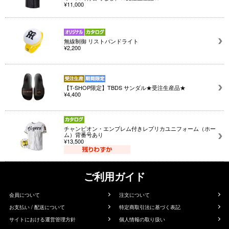
¥11,000
無線制御 リストバンドライト
¥2,200
【T-SHOP限定】TBDS サンダル★受注生産品★
¥4,400
チャンピオン・エンブレム付きレプリカユニフォーム（ホー
ム）背番号あり
¥13,500
ご利用ガイド
会員について
注文について
お支払い / 配送について
特定商取引法に基づく表記
サイトにおける運営管理方針
個人情報の取り扱い