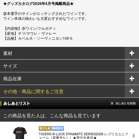
★グッズカタログ2026年4月号掲載商品★
坂本選手のサインがエッチングされたワインです。
ワイン本体の味わいも大変おすすめなワインです。
【内容物】赤ワイン/フルボディ
【産地】チリ/マウレ・ヴァレー
【品種】カベルネ・ソーヴィニヨン100％
素材
サイズ
商品在庫
その他・商品に関するご注意
この商品を見た人は、こんな商品も見ています
TIGERS B-LUCK DYNAMITE SERIES2026 レプリカユニフ
ォーム（背番号なし）★受注生産品★