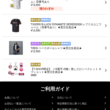
ム）背番号あり
¥13,500
TIGERS B-LUCK DYNAMITE SERIES2026 レプリカユニフ
ォーム（背番号あり）★受注生産品★
¥12,500
TBDS ベースボールシャツ★受注生産品★
¥12,500
【T-SHOP限定】（13選手×5種）推しだけシークレット オ
フショット★受注生産品★
¥880
ご利用ガイド
会員について
注文について
お支払い / 配送について
特定商取引法に基づく表記
サイトにおける運営管理方針
個人情報の取り扱い