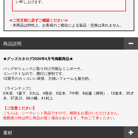
い申し上げます。
≪ご注文前に必ずご確認ください≫
・本商品は特性上、お客様のご都合による返品・交換は承れません。
商品説明
★グッズカタログ2026年4月号掲載商品★
バッグやリュックに取り付け可能なミニポーチ。
コンパクトなので、携行に便利です。
12選手のカッコいい表情、力強いフォームも魅力的。
［ラインナップ］
0木浪、1森下、3大山、4熊谷、5近本、7中野、8佐藤（輝明）、12坂本、35才
木、37及川、38小幡、41村上
【ご注意ください】
こちらは、シークレット商品ですので、種類をお選びいただけません。
複数購入時は同じ商品が届く場合があります。予めご了承ください。
素材