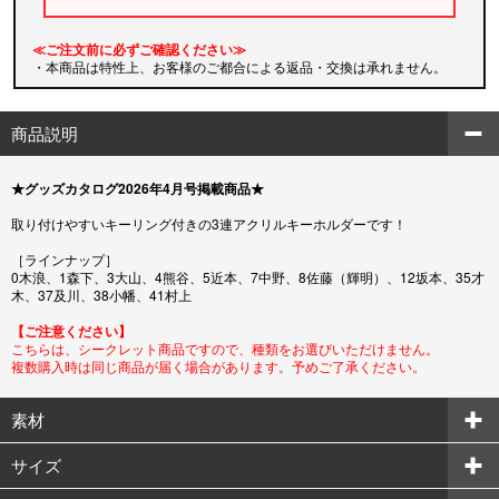
≪ご注文前に必ずご確認ください≫
・本商品は特性上、お客様のご都合による返品・交換は承れません。
商品説明
★グッズカタログ2026年4月号掲載商品★
取り付けやすいキーリング付きの3連アクリルキーホルダーです！
［ラインナップ］
0木浪、1森下、3大山、4熊谷、5近本、7中野、8佐藤（輝明）、12坂本、35才
木、37及川、38小幡、41村上
【ご注意ください】
こちらは、シークレット商品ですので、種類をお選びいただけません。
複数購入時は同じ商品が届く場合があります。予めご了承ください。
素材
サイズ