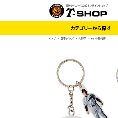
トップ
>
選手グッズ
>
内野手
>
#7 中野拓夢