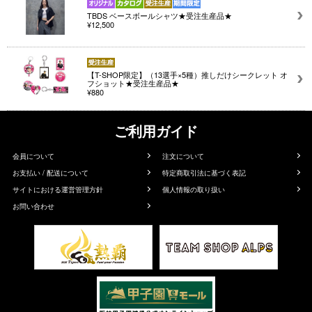
TBDS ベースボールシャツ★受注生産品★
¥12,500
【T-SHOP限定】（13選手×5種）推しだけシークレット オ
フショット★受注生産品★
¥880
ご利用ガイド
会員について
注文について
お支払い / 配送について
特定商取引法に基づく表記
サイトにおける運営管理方針
個人情報の取り扱い
お問い合わせ