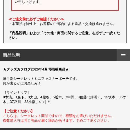
い申し上げます。
≪ご注文前に必ずご確認ください≫
・本商品は特性上、お客様のご都合による返品・交換は承れません。
「商品説明」および「その他・商品に関するご注意」を必ずご一読くだ
さい。
商品説明
★グッズカタログ2026年4月号掲載商品★
選手別シークレットミニファスナーポーチです。
何が出るかはお楽しみ！
［ラインナップ］
0木浪、1森下、3大山、4熊谷、5近本、7中野、8佐藤（輝明）、12坂本、35才
木、37及川、38小幡、41村上
【ご注意ください】
こちらは、シークレット商品ですので、種類をお選びいただけません。
複数購入時は同じ商品が届く場合があります。予めご了承ください。