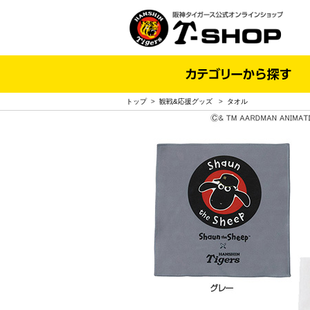
トップ
>
観戦&応援グッズ
>
タオル