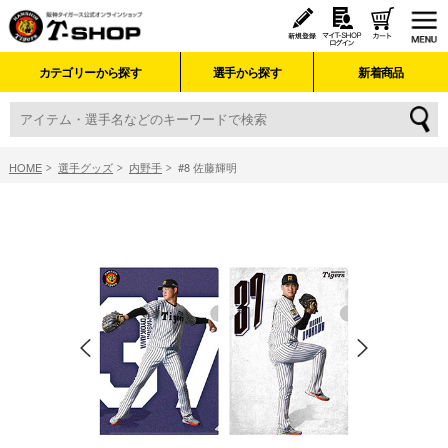
カテゴリーから探す
選手から探す
新着商品
HOME
選手グッズ
内野手
#8 佐藤輝明