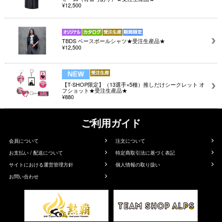
¥12,500
TBDS ベースボールシャツ★受注生産品★
¥12,500
【T-SHOP限定】（13選手×5種）推しだけシークレット オ
フショット★受注生産品★
¥880
ご利用ガイド
会員について
注文について
お支払い / 配送について
特定商取引法に基づく表記
サイトにおける運営管理方針
個人情報の取り扱い
お問い合わせ