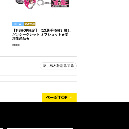
産
【T-SHOP限定】（13選手×5種）推し
だけシークレット オフショット★受
注生産品★
¥880