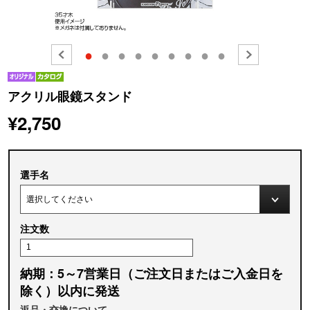
●
●
●
●
●
●
●
●
●
アクリル眼鏡スタンド
¥2,750
選手名
注文数
納期：5～7営業日（ご注文日またはご入金日を
除く）以内に発送
返品・交換について