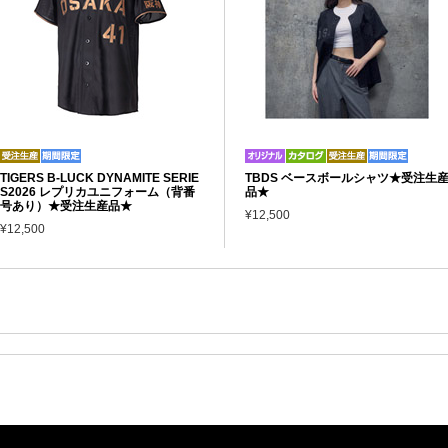
TIGERS B-LUCK DYNAMITE SERIE
TBDS ベースボールシャツ★受注生
S2026 レプリカユニフォーム（背番
品★
号あり）★受注生産品★
¥12,500
¥12,500