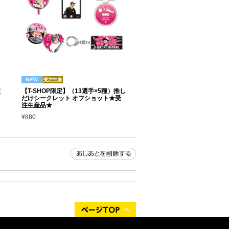
産
【T-SHOP限定】（13選手×5種）推し
だけシークレット オフショット★受
注生産品★
¥880