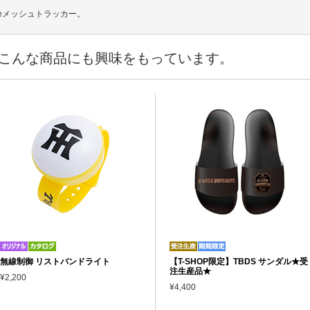
meメッシュトラッカー。
こんな商品にも興味をもっています。
無線制御 リストバンドライト
【T-SHOP限定】TBDS サンダル★受
注生産品★
¥2,200
¥4,400