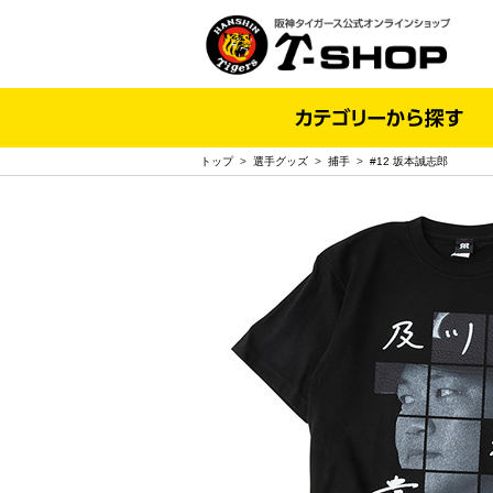
トップ
>
選手グッズ
>
捕手
>
#12 坂本誠志郎