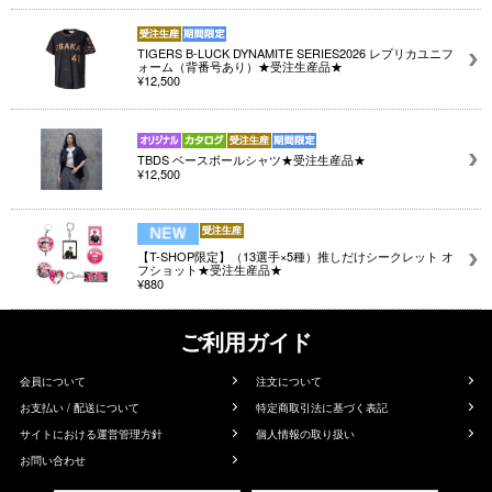
TIGERS B-LUCK DYNAMITE SERIES2026 レプリカユニフ
ォーム（背番号あり）★受注生産品★
¥12,500
TBDS ベースボールシャツ★受注生産品★
¥12,500
【T-SHOP限定】（13選手×5種）推しだけシークレット オ
フショット★受注生産品★
¥880
ご利用ガイド
会員について
注文について
お支払い / 配送について
特定商取引法に基づく表記
サイトにおける運営管理方針
個人情報の取り扱い
お問い合わせ